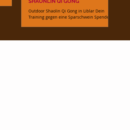
SHAONLIN QI GONG
Outdoor Shaolin Qi Gong in Liblar Dein
Training gegen eine Sparschwein Spende:
zum Kraftaufbau von Muskel und Ausdauer
Übung zur Stärkung...