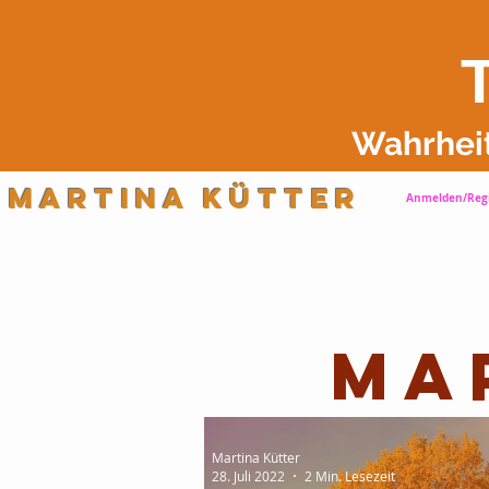
Wahrhei
Martina Kütter
Anmelden/Regi
Ma
Martina Kütter
28. Juli 2022
2 Min. Lesezeit