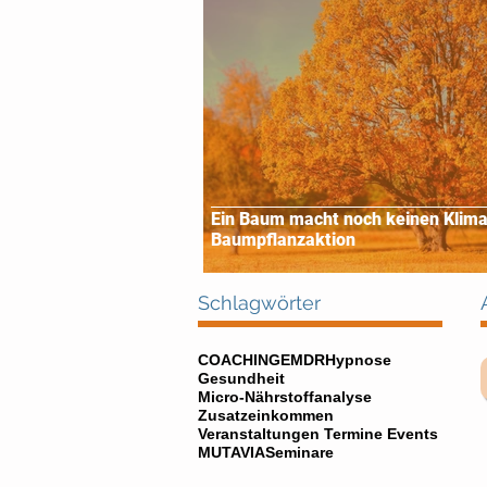
Ein Baum macht noch keinen Klima
Baumpflanzaktion
Schlagwörter
COACHING
EMDR
Hypnose
Gesundheit
Micro-Nährstoffanalyse
Zusatzeinkommen
Veranstaltungen Termine Events
MUTAVIA
Seminare