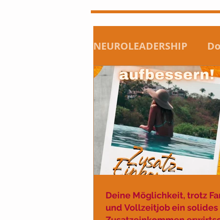
NEUROLEADERSHIP
Do
Veranstaltungen
M
EMDR - Coaching & Th
Gesundheit
Deals 
Deine Möglichkeit, trotz Fa
und Vollzeitjob ein solides
Zusatzeinkommen erwirts