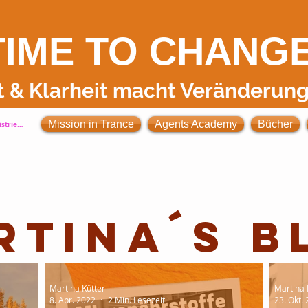
TIME TO
CHANG
t
& Klarheit
macht Veränderung
Mission in Trance
Agents Academy
Bücher
strieren
rtina´s B
Martina Kütter
Martina 
8. Apr. 2022
2 Min. Lesezeit
23. Okt.