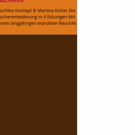
auchNix©
uchNix Konzept © Martina Kütter Die
ucherentwöhnung in 4 Sitzungen Mit
esem langjährigen erprobten RauchNix
nzept©Martina Kütter...