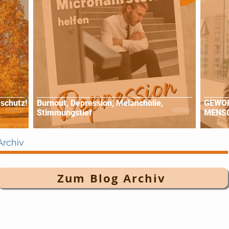
schutz!
Burnout, Depression, Melancholie,
GEWOH
Stimmungstief
MENS
Archiv
Zum Blog Archiv