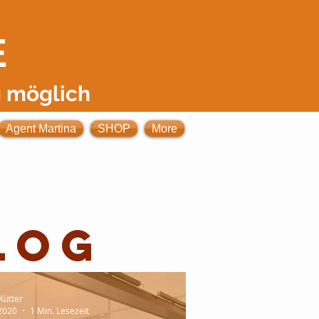
E
 möglich
Agent Martina
SHOP
More
log
Kütter
 2020
1 Min. Lesezeit