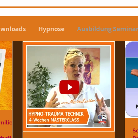
wnloads
Hypnose
Ausbildung Semina
entaltraining
Money Mindset
erapie
Neuroleadership
NEUESTEN BL
- Black Friday
Zusatzeinkommen - Nebenv
milie
S
chaften