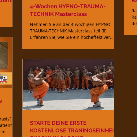
R
4-Wochen HYPNO-TRAUMA-
Ra
TECHNIK Masterclass
Ra
t bei der
di
Nehmen Sie an der 4-wöchigen HYPNO-
Ko
TRAUMA-TECHNIK Masterclass teil 👉🏼
Erfahren Sie, wie Sie ein hocheffektiver
EMDR-Coach werden. Egal,...
e
raxis?
STARTE DEINE ERSTE
Patienten
KOSTENLOSE TRANINGSEINHEIT
ent