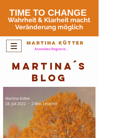
TIME TO
CHANGE
Wahrheit
& Klarheit
macht
Veränderung möglich
Martina Kütter
Anmelden/Registrieren
Martina´s
Blog
Martina Kütter
28. Juli 2022
2 Min. Lesezeit