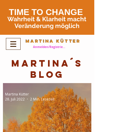
TIME TO
CHANGE
Wahrheit
& Klarheit
macht
Veränderung möglich
Martina Kütter
Anmelden/Registrieren
Martina´s
Blog
Martina Kütter
28. Juli 2022
2 Min. Lesezeit