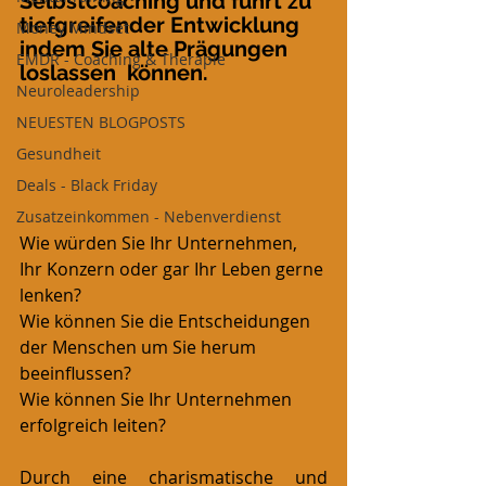
Selbstcoaching und führt zu 
tiefgreifender Entwicklung 
Money Mindset
indem Sie alte Prägungen 
EMDR - Coaching & Therapie
loslassen  können.
Neuroleadership
NEUESTEN BLOGPOSTS
Gesundheit
Deals - Black Friday
Zusatzeinkommen - Nebenverdienst
Wie würden Sie Ihr Unternehmen, 
Ihr Konzern oder gar Ihr Leben gerne 
lenken?
Wie können Sie die Entscheidungen 
der Menschen um Sie herum 
beeinflussen?
Wie können Sie Ihr Unternehmen 
erfolgreich leiten?
Durch eine charismatische und 