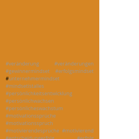
#veränderung
#veränderungen
#gewinnermindset
#erfolgsmindset
#
unternehmermindset
#mindsetistalles
#persönlichkeitsentwicklung
#persönlichwachsen
#persönlicheswachstum
#motivationssprüche
#motivationsspruch
#motivierendesprüche
#motivierend
#entscheidungerfolg
#erfolg