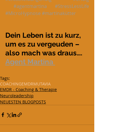
#agentmartina
#StressLessLife
#MicroHypnose
#martinakütter
Dein Leben ist zu kurz, 
um es zu vergeuden – 
also mach was draus…. 
Agent Martina 
Tags:
COACHING
EMDR
MUTAVIA
EMDR - Coaching & Therapie
Neuroleadership
NEUESTEN BLOGPOSTS