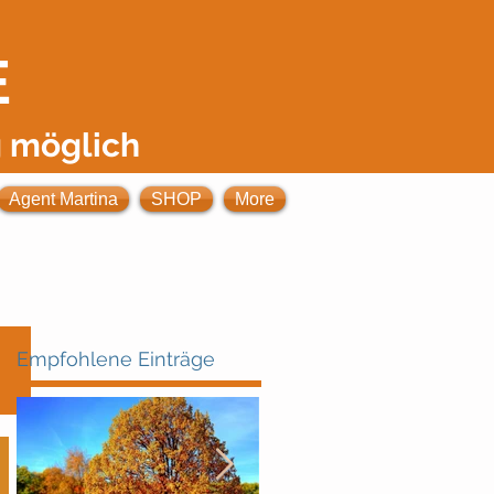
E
 möglich
Agent Martina
SHOP
More
Empfohlene Einträge