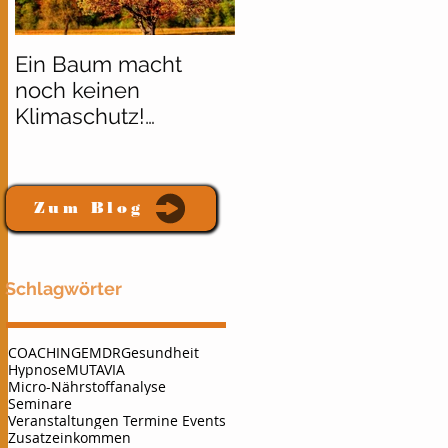
Ein Baum macht
Burnout, Depression
noch keinen
Melancholie,
Klimaschutz!
Stimmungstief
Baumpflanzaktion
Zum Blog
Schlagwörter
COACHING
EMDR
Gesundheit
Hypnose
MUTAVIA
Micro-Nährstoffanalyse
Seminare
Veranstaltungen Termine Events
Zusatzeinkommen