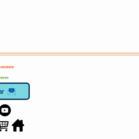
ILNEHMER
ieren
ar