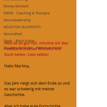
Money Mindset
EMDR - Coaching & Therapie
Neuroleadership
NEUESTEN BLOGPOSTS
Gesundheit
Deals - Black Friday
Weil es so gut tut, möchte ich das 
Zusatzeinkommen - Nebenverdienst
Feedback meines Wirkens mit 
Euch teilen. Lest selbst:
Hallo Martina,
Das Jahr neigt sich dem Ende zu und 
es war schwierig mit meiner 
Geschichte.
Aber ich habe gute Fortschritte 