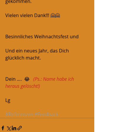
gekommen.
Vielen vielen Dank!!! 🤗🤗
Besinnliches Weihnachtsfest und
Und ein neues Jahr, das Dich 
glücklich macht.
Dein ….  😂   
(Ps.: Name habe ich 
heraus gelöscht!)
Lg 
#Referenzen
#Feedback