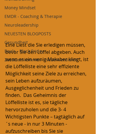
Money Mindset
EMDR - Coaching & Therapie
Neuroleadership
NEUESTEN BLOGPOSTS
Gesundheit
Eine Liest die Sie erledigen müssen, 
Deals - Black Friday
bevor Sie den Löffel abgeben. Auch 
wenn es ein wenig Makaber klingt, ist 
Zusatzeinkommen - Nebenverdienst
die Löffelliste eine sehr effiziente 
Möglichkeit seine Ziele zu erreichen, 
sein Leben aufzuräumen, 
Ausgeglichenheit und Frieden zu 
finden.  Das Geheimnis der 
Löffelliste ist es, sie tägliche 
hervorzuholen und die 3- 4 
Wichtigsten Punkte – tagtäglich auf
´s neue - in nur 3 Minuten - 
aufzuschreiben bis Sie sie 