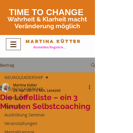
TIME TO
CHANGE
Wahrheit
& Klarheit
macht
Veränderung möglich
Martina Kütter
Anmelden/Registrieren
Beitrag
NEUROLEADERSHIP
Martina Kütter
NEUROLEADERSHIP
29. Apr. 2017
2 Min. Lesezeit
Die Löffelliste – ein 3
Downloads
Minuten Selbstcoaching
Hypnose
Ausbildung Seminar
Veranstaltungen
Mentaltraining