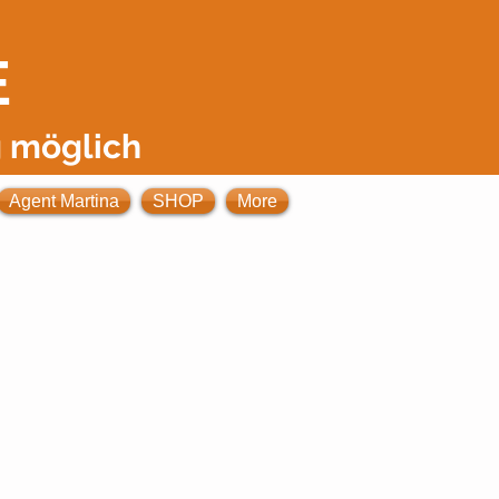
E
 möglich
Agent Martina
SHOP
More