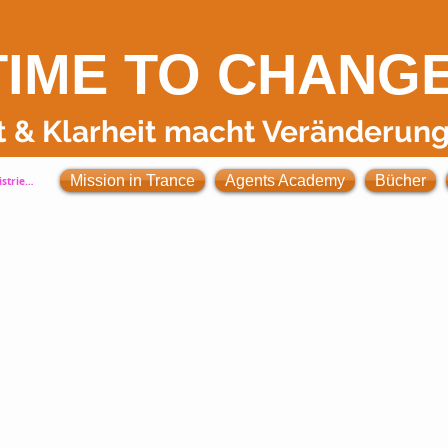
TIME TO
CHANG
t
& Klarheit
macht Veränderung
Mission in Trance
Agents Academy
Bücher
strieren